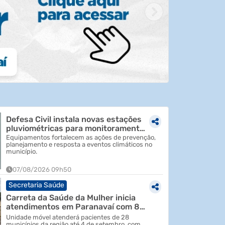
Defesa Civil instala novas estações
pluviométricas para monitoramento
de chuvas ...
Equipamentos fortalecem as ações de prevenção,
planejamento e resposta a eventos climáticos no
município.
07/08/2026 09h50
Secretaria Saúde
Carreta da Saúde da Mulher inicia
atendimentos em Paranavaí com 80
consultas gin...
Unidade móvel atenderá pacientes de 28
municípios da região até 4 de setembro, com