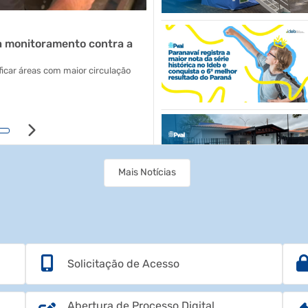
Secretaria Saúde
a monitoramento contra a
Unidades de saúde terão ate
atualização da carteira de va
icar áreas com maior circulação
Campanha segue até 31 de agosto, ma
07/08/2026 11h31
Mais Notícias
Solicitação de Acesso
Abertura de Processo Digital