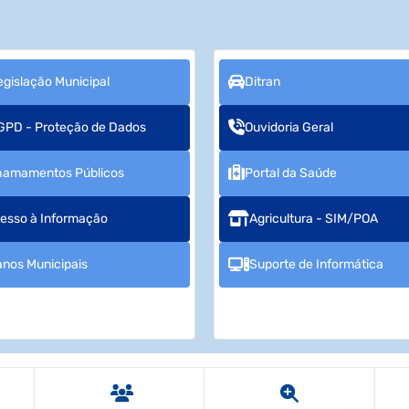
egislação Municipal
Ditran
GPD - Proteção de Dados
Ouvidoria Geral
hamamentos Públicos
Portal da Saúde
esso à Informação
Agricultura - SIM/POA
anos Municipais
Suporte de Informática