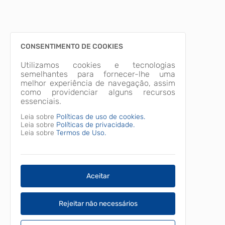
Confira os links para inscrição em cada categoria:
CONSENTIMENTO DE COOKIES
Utilizamos cookies e tecnologias
Modalidade MÚSICA
semelhantes para fornecer-lhe uma
melhor experiência de navegação, assim
https://forms.gle/yStyCdZqkwrs3KbVA
como providenciar alguns recursos
essenciais.
Leia sobre
Políticas de uso de cookies.
Modalidade POESIA
Leia sobre
Políticas de privacidade.
Leia sobre
Termos de Uso.
https://forms.gle/XsmDH29gNBHCPjD4A
Modalidade CONTO
Aceitar
https://forms.gle/tgp2cg6UrTwcx1gr7
Rejeitar não necessários