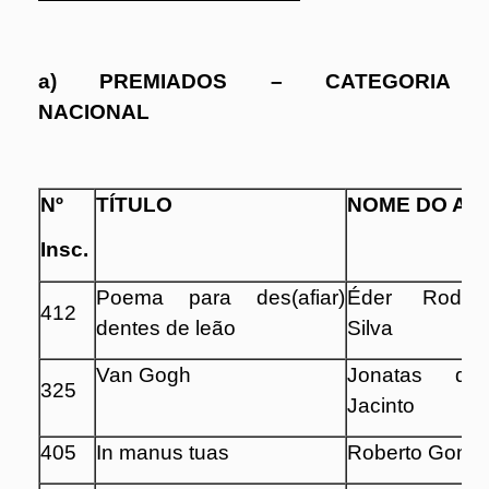
a) PREMIADOS – CATEGORIA
NACIONAL
Nº
TÍTULO
NOME DO AU
Insc.
Poema para des(afiar)
Éder Rodri
412
dentes de leão
Silva
Van Gogh
Jonatas de
325
Jacinto
405
In manus tuas
Roberto Gonça