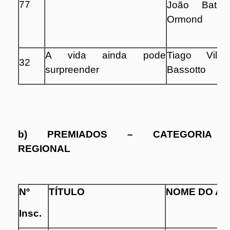
77
João Batist
Ormond
A vida ainda pode
Tiago Vilel
32
surpreender
Bassotto
b) PREMIADOS – CATEGORIA
REGIONAL
Nº
TÍTULO
NOME DO A
Insc.