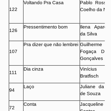
Voltando Pra Casa
Pablo Rossel
122
Coelho da No
Pressentimento bom
Ilena Aparec
126
da Silva
Pra dizer que não lembrei
Guilherme
107
Fogaça Dias
Gonçalves
Dia cinza
Vinícius
111
Bratfisch
Laço
Juliane da C
94
de Souza
Conta
Jacqueline C
72