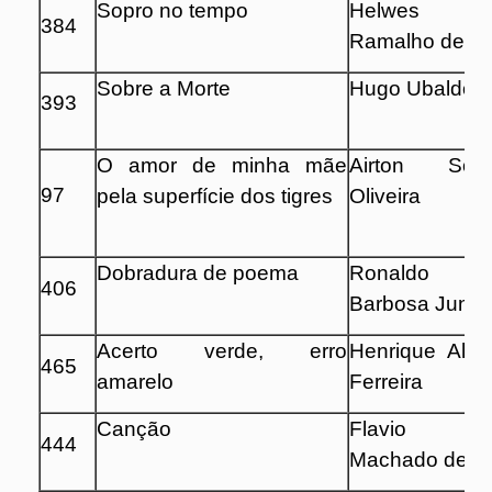
Sopro no tempo
Helwes H
384
Ramalho de Oli
Sobre a Morte
Hugo Ubaldo 
393
O amor de minha mãe
Airton So
97
pela superfície dos tigres
Oliveira
Dobradura de poema
Ronaldo He
406
Barbosa Junio
Acerto verde, erro
Henrique Albe
465
amarelo
Ferreira
Canção
Flavio R
444
Machado de Q