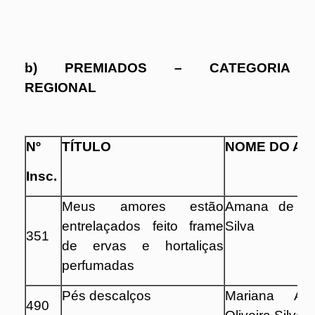
b) PREMIADOS – CATEGORIA
REGIONAL
Nº
TÍTULO
NOME DO AU
Insc.
Meus amores estão
Amana de Ba
entrelaçados feito frame
Silva
351
de ervas e hortaliças
perfumadas
Pés descalços
Mariana A
490