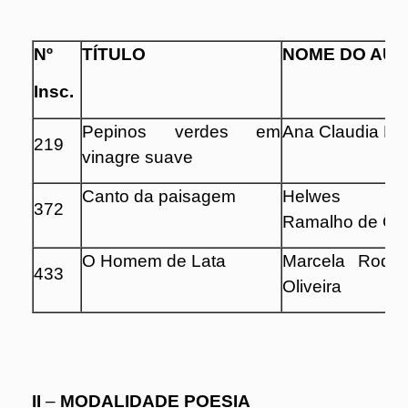
Nº
TÍTULO
NOME DO AU
Insc.
Pepinos verdes em
Ana Claudia Ne
219
vinagre suave
Canto da paisagem
Helwes H
372
Ramalho de Oli
O Homem de Lata
Marcela Rodri
433
Oliveira
II
–
MODALIDADE POESIA