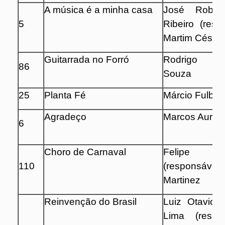
A música é a minha casa
José Rober
5
Ribeiro (resp
Martim César
Guitarrada no Forró
Rodrigo Fe
86
Souza
25
Planta Fé
Márcio Fulber
Agradeço
Marcos Aureli
6
Choro de Carnaval
Felipe B
110
(responsável
Martinez
Reinvenção do Brasil
Luiz Otavio d
Lima (respo