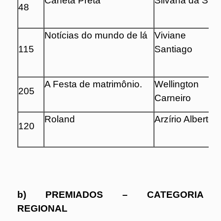
Caneta Preta
Silvana da Silv
48
Notícias do mundo de lá
Viviane Fe
115
Santiago
A Festa de matrimônio.
Wellington 
205
Carneiro
Roland
Arzírio Alberto
120
b) PREMIADOS – CATEGORIA
REGIONAL