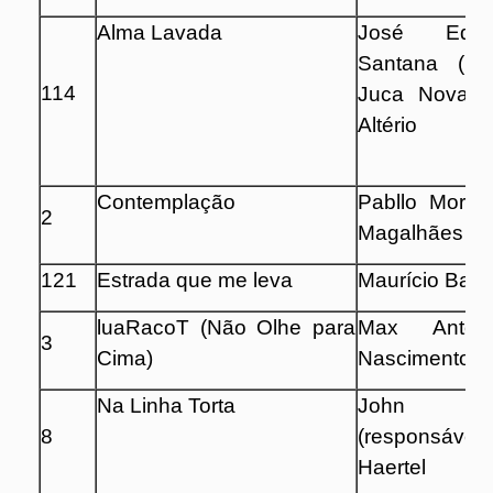
Alma Lavada
José Edu
Santana (res
114
Juca Novaes
Altério
Contemplação
Pabllo Moren
2
Magalhães
121
Estrada que me leva
Maurício Bana
luaRacoT (Não Olhe para
Max Antoni
3
Cima)
Nascimento
Na Linha Torta
John M
8
(responsável)
Haertel