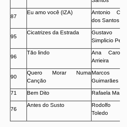
Santos
Eu amo você (IZA)
Antonio Car
87
dos Santos
Cicatrizes da Estrada
Gustavo 
95
Simplicio Pere
Tão lindo
Ana Carolin
96
Arrieira
Quero Morar Numa
Marcos H
90
Canção
Guimarães
71
Bem Dito
Rafaela Mach
Antes do Susto
Rodolfo L
76
Toledo